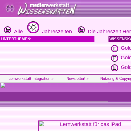
Alle
Jahreszeiten
Die Jahreszeit Her
UNTERTHEMEN:
WISSENSK
Gol
Gold
Gold
Lernwerkstatt Integration »
Newsletter! »
Nutzung & Copyri