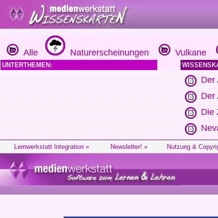
Alle
Naturerscheinungen
Vulkane
UNTERTHEMEN:
WISSENSK
Der
Der 
Die 
Neva
Lernwerkstatt Integration »
Newsletter! »
Nutzung & Copyri