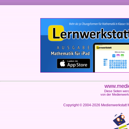
www.medie
Diese Seiten werd
von der Medienwerks
Copyright © 2004-2026
Medienwerkstatt M