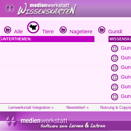
Alle
Tiere
Nagetiere
Gundi
UNTERTHEMEN:
WISSENSK
Gund
Gund
Gund
Gund
Gund
Gund
Lernwerkstatt Integration »
Newsletter! »
Nutzung & Copyri