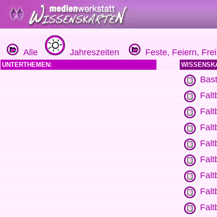
Alle
Jahreszeiten
Feste, Feiern, Frei
UNTERTHEMEN:
WISSENSK
Bast
Falt
Falt
Falt
Falt
Falt
Fal
Falt
Falt