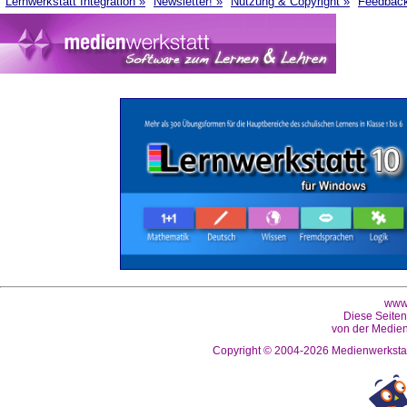
Lernwerkstatt Integration »
Newsletter! »
Nutzung & Copyright »
Feedbac
www.
Diese Seiten
von der Medien
Copyright © 2004-2026
Medienwerkstat