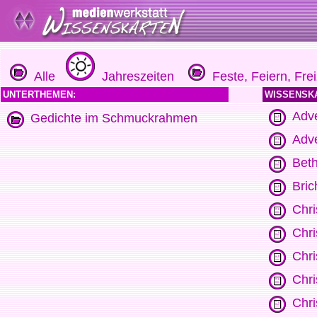
Alle
Jahreszeiten
Feste, Feiern, Frei
UNTERTHEMEN:
WISSENSK
Adve
Gedichte im Schmuckrahmen
Adv
Beth
Bric
Chri
Chri
Chri
Chri
Chri