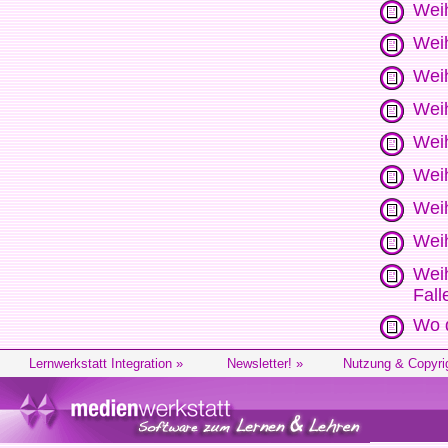
Weih
Wei
Wei
Weih
Weih
Weih
Wei
Weih
Weih
Fall
Wo d
Lernwerkstatt Integration »
Newsletter! »
Nutzung & Copyri