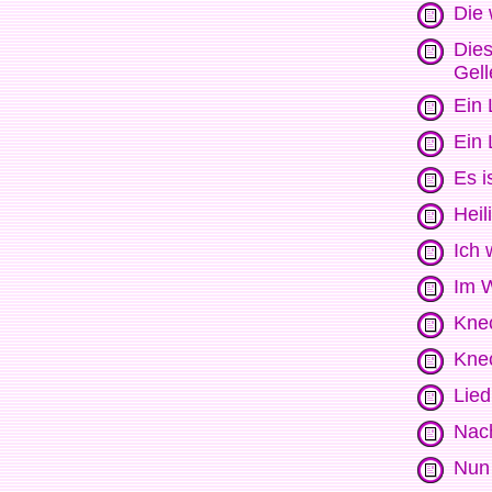
Die
Dies
Gell
Ein 
Ein 
Es i
Heil
Ich 
Im W
Knec
Knec
Lied
Nach
Nun 