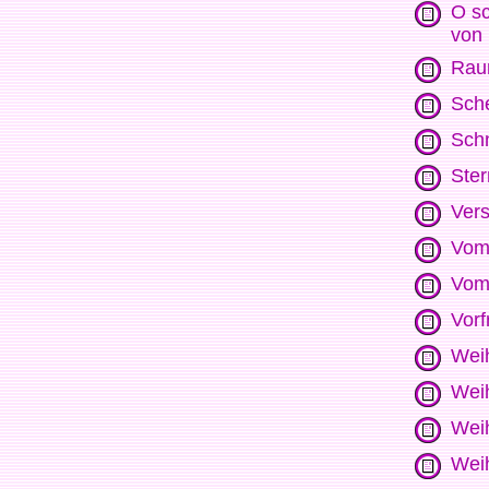
O sc
von 
Raur
Sch
Schn
Ster
Vers
Vom 
Vom
Vorf
Weih
Wei
Weih
Wei