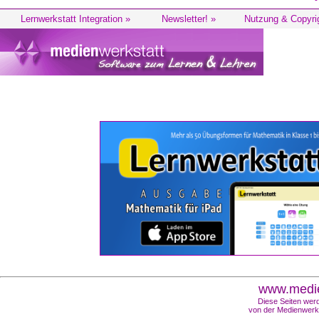
Lernwerkstatt Integration »
Newsletter! »
Nutzung & Copyri
www.medie
Diese Seiten werd
von der Medienwerks