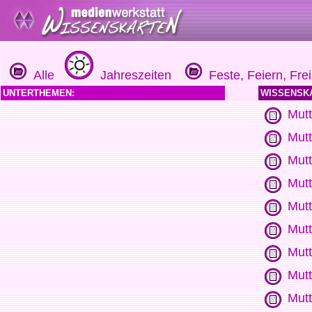
Alle
Jahreszeiten
Feste, Feiern, Frei
UNTERTHEMEN:
WISSENSK
Mutt
Mutt
Mutt
Mutt
Mut
Mutt
Mutt
Mutt
Mutt