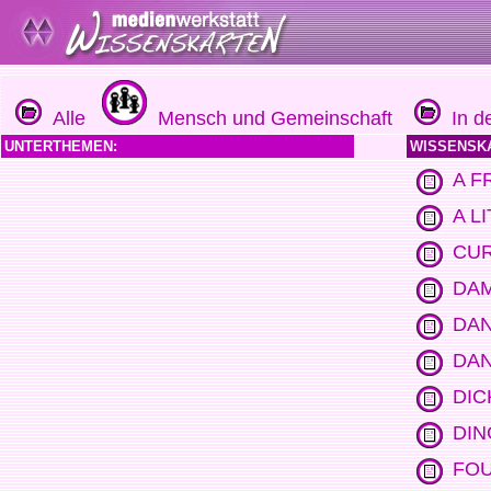
Alle
Mensch und Gemeinschaft
In de
UNTERTHEMEN:
WISSENSK
A F
A L
CUR
DAM
DAN
DAN
DIC
DIN
FOU