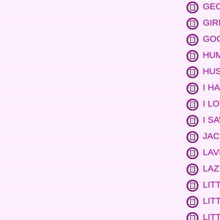
GE
GIR
GOO
HU
HUS
I H
I L
I S
JAC
LAV
LAZ
LIT
LIT
LIT