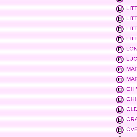
LIT
LIT
LIT
LIT
LON
LUC
MAR
MAR
OH 
OH!
OLD
OR
OVE