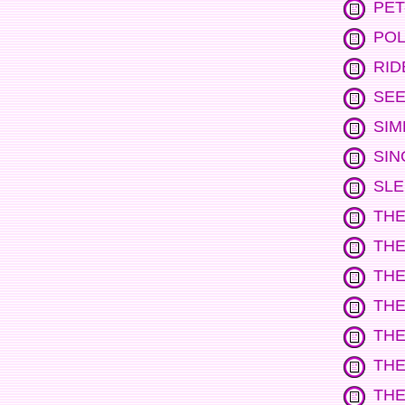
PET
POL
RID
SEE
SIM
SIN
SLE
THE
THE
THE
THE
THE
THE
THE