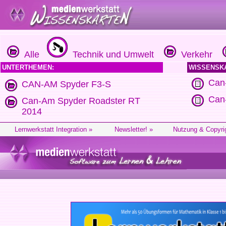
Alle
Technik und Umwelt
Verkehr
UNTERTHEMEN:
WISSENSK
Can
CAN-AM Spyder F3-S
Can
Can-Am Spyder Roadster RT
2014
Lernwerkstatt Integration »
Newsletter! »
Nutzung & Copyri