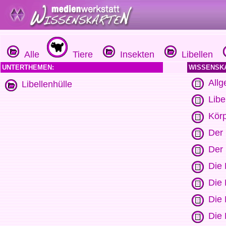
Alle
Tiere
Insekten
Libellen
UNTERTHEMEN:
WISSENSK
Allg
Libellenhülle
Libe
Körp
Der 
Der 
Die 
Die 
Die 
Die 