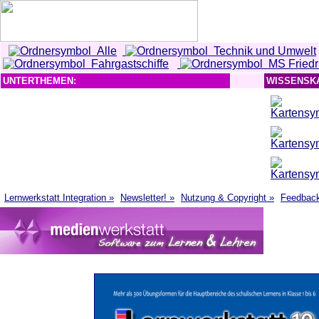
Alle
Technik und Umwelt
Fahrgastschiffe
MS Friedri
UNTERTHEMEN:
WISSENSK
Lernwerkstatt Integration »
Newsletter! »
Nutzung & Copyright »
Feedbac