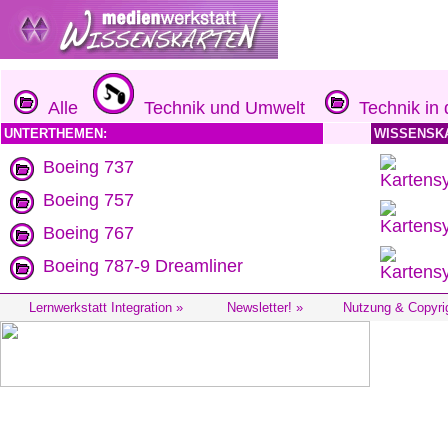
Alle
Technik und Umwelt
Technik in d
UNTERTHEMEN:
WISSENSK
Boeing 737
Boeing 757
Boeing 767
Boeing 787-9 Dreamliner
Lernwerkstatt Integration »
Newsletter! »
Nutzung & Copyri