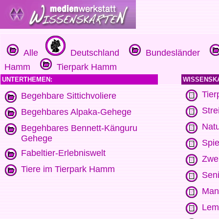
Alle
Deutschland
Bundesländer
Hamm
Tierpark Hamm
UNTERTHEMEN:
WISSENSK
Tier
Begehbare Sittichvoliere
Stre
Begehbares Alpaka-Gehege
Nat
Begehbares Bennett-Känguru
Gehege
Spie
Fabeltier-Erlebniswelt
Zwe
Tiere im Tierpark Hamm
Sen
Mand
Lem