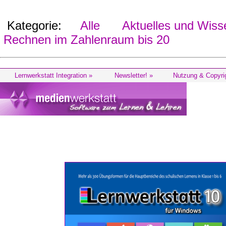
Kategorie:
Alle
Aktuelles und Wiss
Rechnen im Zahlenraum bis 20
Lernwerkstatt Integration »
Newsletter! »
Nutzung & Copyri