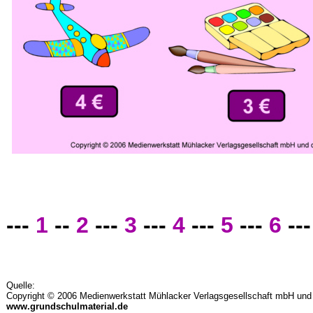
---
1
--
2
---
3
---
4
---
5
---
6
--
Quelle:
Copyright © 2006 Medienwerkstatt Mühlacker Verlagsgesellschaft mbH und d
www.grundschulmaterial.de