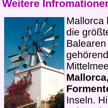
Weitere Infromatione
Mallorca 
die größt
Balearen
gehören
Mittelmee
Mallorca
Forment
Inseln. H