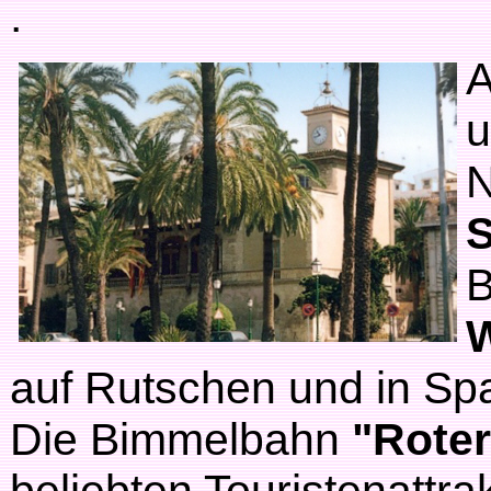
.
A
u
N
S
B
auf Rutschen und in S
Die Bimmelbahn
"Roter