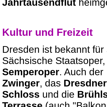
Jahrtausendflut
heimge
Kultur und Freizeit
Dresden ist bekannt für
Sächsische Staatsoper,
Semperoper
. Auch der
Zwinger
, das
Dresdner
Schloss
und die
Brühl
Terrasse
(auch "Balkon