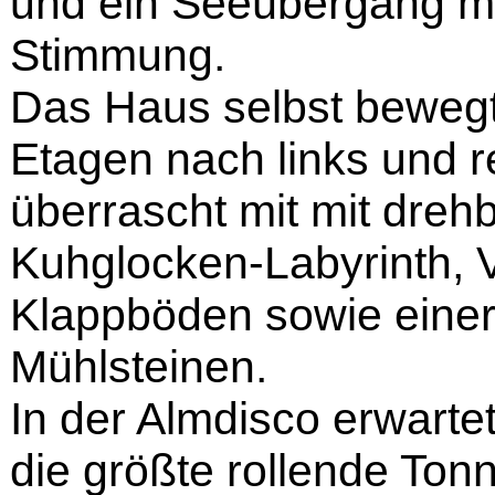
und ein Seeübergang mi
Stimmung.
Das Haus selbst bewegt
Etagen nach links und r
überrascht mit mit dreh
Kuhglocken-Labyrinth, V
Klappböden sowie eine
Mühlsteinen.
In der Almdisco erwarte
die größte rollende Ton