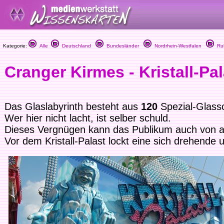
Kategorie:
Alle
Deutschland
Bundesländer
Nordrhein-Westfalen
Ruh
Cranger Kirmes - Kristall-Pal
Das Glaslabyrinth besteht aus
120
Spezial-Glass
Wer hier nicht lacht, ist selber schuld.
Dieses Vergnügen kann das Publikum auch von 
Vor dem Kristall-Palast lockt eine sich drehende