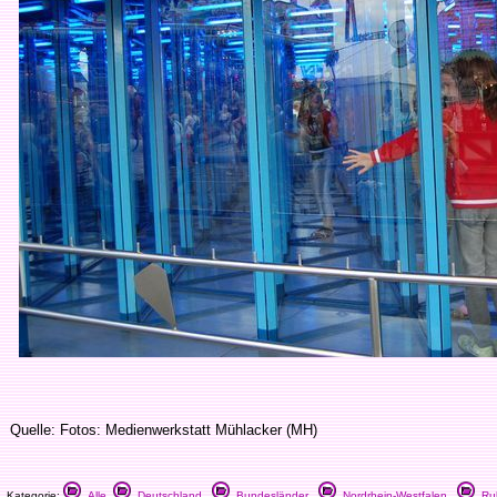
Quelle: Fotos: Medienwerkstatt Mühlacker (MH)
Kategorie:
Alle
Deutschland
Bundesländer
Nordrhein-Westfalen
Ruh