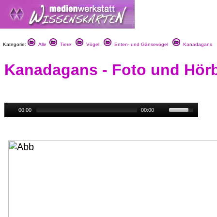
Kategorie:
Alle
Tiere
Vögel
Enten- und Gänsevögel
Kanadagans
Kanadagans - Foto und Hörb
00:00
00:00