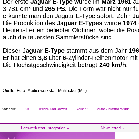
Der erste
Jaguar E-Type
wurde im
März 1961
au
3.781 cm³ und
265 PS
. Die Form war nicht nur f
erkannte man den Jaguar E-Type sofort. Zehn Jah
Die Produktion des
Jaguar E-Types
wurde
1974
Heute ist er ein beliebter Oldtimer, wobei die Ro
auch die teuersten Sammlerstücke sind.
Dieser
Jaguar E-Type
stammt aus dem Jahr
19
Er hat einen
3,8
Liter
6
-Zylinder-Reihenmotor mi
Die Höchstgeschwindigkeit beträgt
240 km/h
.
Quelle: Foto: Medienwerkstatt Mühlacker (MH)
Kategorie:
Alle
Technik und Umwelt
Verkehr
Autos / Kraftfahrzeuge
Lernwerkstatt Integration »
Newsletter! »