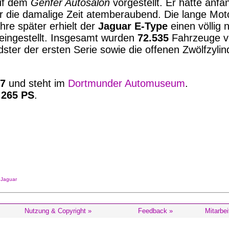
f dem
Genfer Autosalon
vorgestellt. Er hatte anf
ür die damalige Zeit atemberaubend. Die lange Mot
re später erhielt der
Jaguar E-Type
einen völlig 
eingestellt. Insgesamt wurden
72.535
Fahrzeuge ve
adster der ersten Serie sowie die offenen Zwölfzyl
67
und steht im
Dortmunder Automuseum
.
t
265 PS
.
Jaguar
Nutzung & Copyright »
Feedback »
Mitarbei