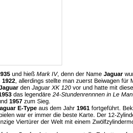
1935
und hieß
Mark IV
, denn der Name
Jaguar
wu
s
1922
, allerdings stellte man zuerst Beiwagen für 
Jaguar
den
Jaguar XK 120
vor und hatte mit dies
1953
das legendäre
24-Stundenrennnen in Le Man
und
1957
zum Sieg.
aguar E-Type
aus dem Jahr
1961
fortgeführt. Be
spielen war er immer die beste Karte. Der 12-Zyli
nzige Viertürer der Welt mit einem Zwölfzylinderm