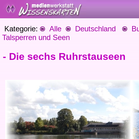
Kategorie:
Alle
Deutschland
Bu
Talsperren und Seen
- Die sechs Ruhrstauseen