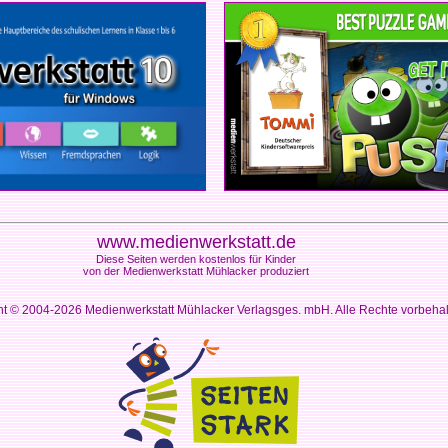
www.medienwerkstatt.de
Diese Seiten werden kostenlos für Kinder
von der Medienwerkstatt Mühlacker produziert
ht © 2004-2026
Medienwerkstatt Mühlacker Verlagsges. mbH. Alle Rechte vorbeha