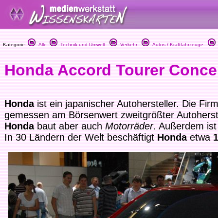
Kategorie:
Alle
Technik und Umwelt
Verkehr
Autos / Kraftfahrzeuge
Honda Accord Tourer Conce
Honda
ist ein japanischer Autohersteller. Die Fi
gemessen am Börsenwert zweitgrößter Autoherste
Honda
baut aber auch
Motorräder
. Außerdem is
In 30 Ländern der Welt beschäftigt
Honda
etwa