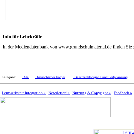
Info für Lehrkräfte
In der Mediendatenbank von www.grundschulmaterial.de finden Sie zum
Kategorie:
Alle
Menschlicher Körper
Geschlechtsorgane und Fortpflanzung
Lernwerkstatt Integration »
Newsletter! »
Nutzung & Copyright »
Feedback »