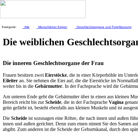
Kategorie:
Alle
Menschlicher Körper
Geschlechtsorgane und Fortpflanzung
Die weiblichen Geschlechtsorga
Die inneren Geschlechtsorgane der Frau
Frauen besitzen zwei
Eierstöcke
, die in einer Körperhöhle im Unterle
Eileiter
an. Sie nehmen die Eier auf, die die Eierstöcke im Normalfall
weiter bis in die
Gebärmutter
. In der Fachsprache wird die Gebärmu
Am unteren Ende geht die Gebärmutter über in einen aus kleinen M
Bereich reicht bis zur
Scheide
, die in der Fachsprache
Vagina
genann
grün gefärbt ist, besteht ebenfalls aus kleinen Muskeln und ist ausgest
Die
Scheide
ist sozusagen eine Röhre, die nach innen und außen führ
innen und außen gerichtet. Denn zum einen nimmt Sie den Samen auf
abgibt. Zum anderen ist die Scheide der Geburtskanal, durch den spä