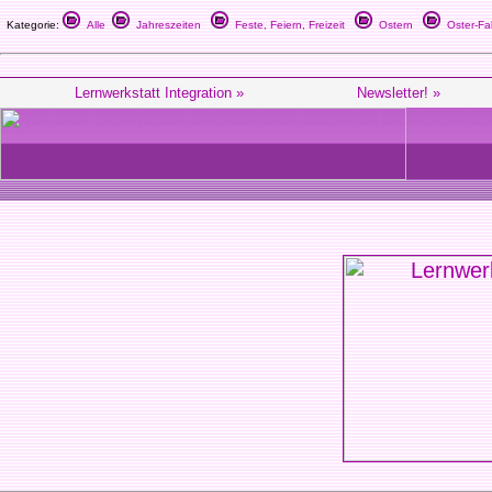
Kategorie:
Alle
Jahreszeiten
Feste, Feiern, Freizeit
Ostern
Oster-Fal
Lernwerkstatt Integration »
Newsletter! »