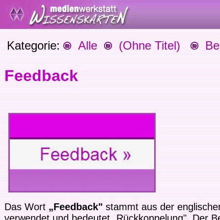
Kategorie:
Alle
(Ohne Titel)
Beg
Feedback
Das Wort
„Feedback"
stammt aus der englischen
verwendet und bedeutet „Rückkoppelung". Der B