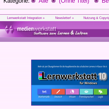
Kategorie:
Alle
(Ohne Titel)
Beg
Lernwerkstatt Integration »
Newsletter! »
Nutzung & Copyri