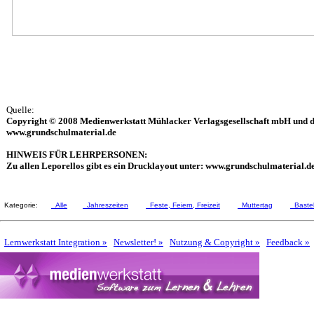
Quelle:
Copyright © 2008 Medienwerkstatt Mühlacker Verlagsgesellschaft mbH und de
www.grundschulmaterial.de
HINWEIS FÜR LEHRPERSONEN:
Zu allen Leporellos gibt es ein Drucklayout unter: www.grundschulmaterial.d
Kategorie:
Alle
Jahreszeiten
Feste, Feiern, Freizeit
Muttertag
Bastel
Lernwerkstatt Integration »
Newsletter! »
Nutzung & Copyright »
Feedback »