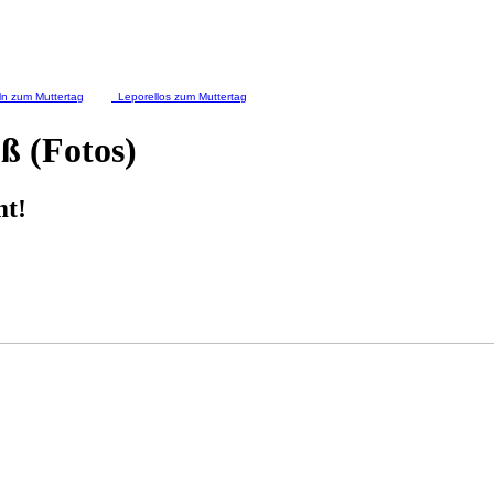
n zum Muttertag
Leporellos zum Muttertag
ß (Fotos)
mt!