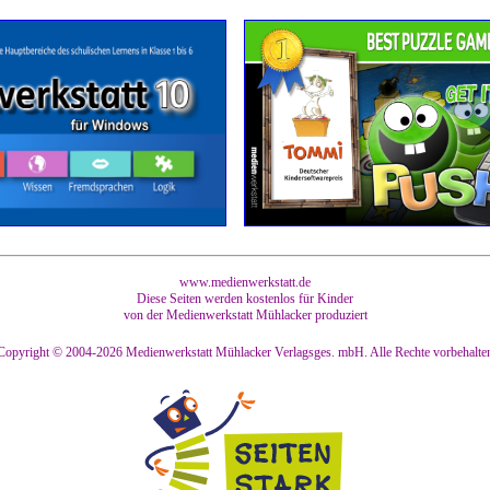
www.medienwerkstatt.de
Diese Seiten werden kostenlos für Kinder
von der Medienwerkstatt Mühlacker produziert
Copyright © 2004-2026
Medienwerkstatt Mühlacker Verlagsges. mbH. Alle Rechte vorbehalte