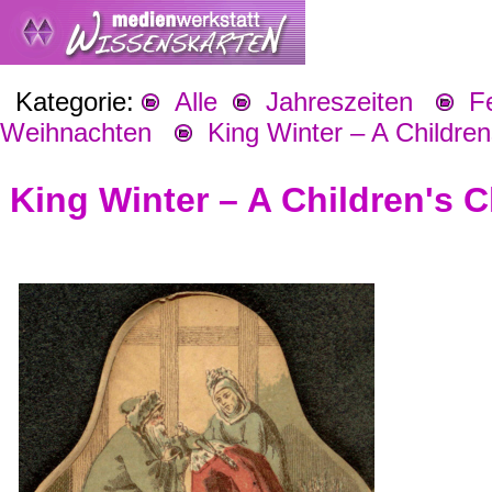
Kategorie:
Alle
Jahreszeiten
Fes
Weihnachten
King Winter – A Childre
King Winter – A Children's 