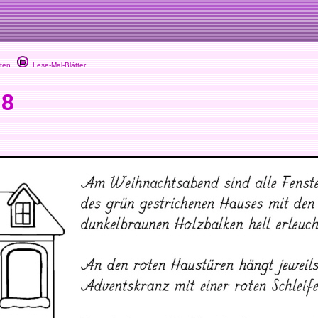
ten
Lese-Mal-Blätter
 8