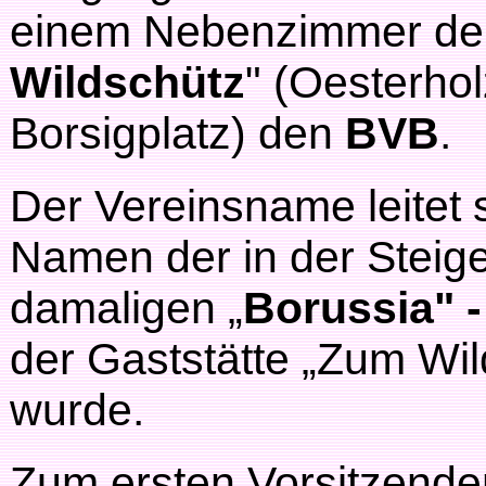
einem Nebenzimmer der 
Wildschütz
" (Oesterho
Borsigplatz) den
BVB
.
Der Vereinsname leitet
Namen der in der Steig
damaligen „
Borussia" 
der Gaststätte „Zum Wi
wurde.
Zum ersten Vorsitzende