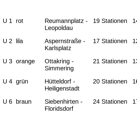
U 1 rot
Reumannplatz -
19 Stationen
1
Leopoldau
U 2 lila
Aspernstraße -
17 Stationen
1
Karlsplatz
U 3 orange
Ottakring -
21 Stationen
1
Simmering
U 4 grün
Hütteldorf -
20 Stationen
1
Heiligenstadt
U 6 braun
Siebenhirten -
24 Stationen
1
Floridsdorf