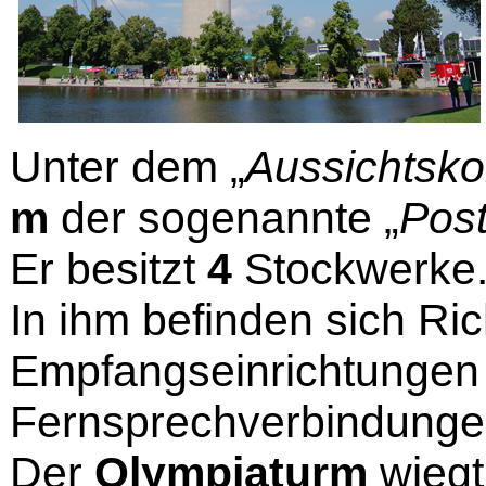
Unter dem „
Aussichtsko
m
der sogenannte „
Pos
Er besitzt
4
Stockwerke
In ihm befinden sich Ri
Empfangseinrichtungen 
Fernsprechverbindunge
Der
Olympiaturm
wieg