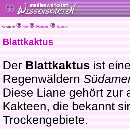
Kategorie:
Alle
Pflanzen
Kakteen
Blattkaktus
Der
Blattkaktus
ist ein
Regenwäldern
Südamer
Diese Liane gehört zur 
Kakteen, die bekannt si
Trockengebiete.