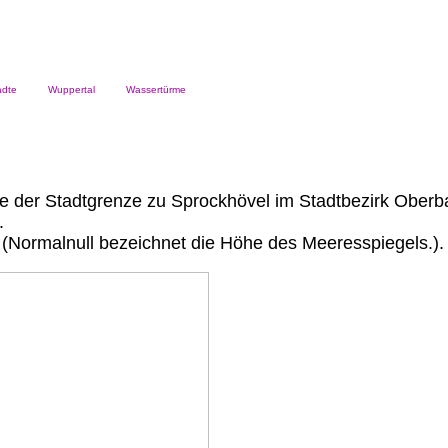
dte
Wuppertal
Wassertürme
he der Stadtgrenze zu Sprockhövel im Stadtbezirk Ober
.
(Normalnull bezeichnet die Höhe des Meeresspiegels.).