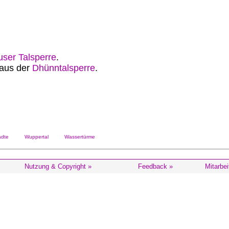
user Talsperre
.
aus der
Dhünntalsperre
.
dte
Wuppertal
Wassertürme
Nutzung & Copyright »
Feedback »
Mitarbei