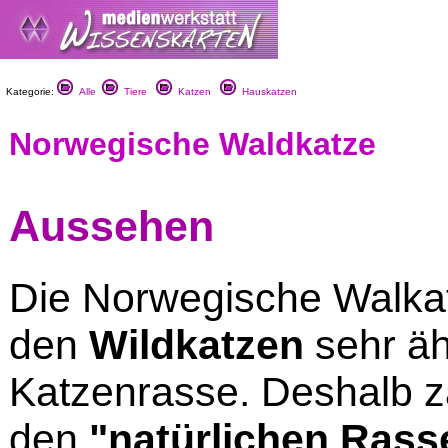
Kategorie:
Alle
Tiere
Katzen
Hauskatzen
Norwegische Waldkatze
Aussehen
Die Norwegische Walkat
den
Wildkatzen
sehr äh
Katzenrasse. Deshalb zä
den
"natürlichen Rass