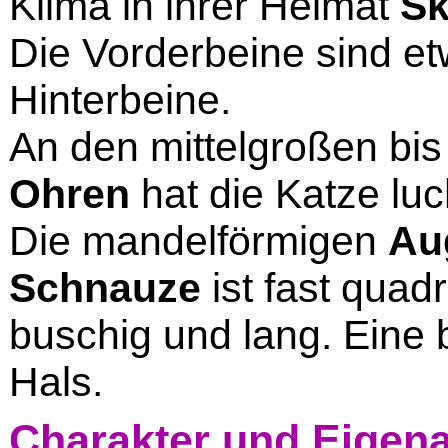
Klima in ihrer Heimat
Sk
Die Vorderbeine sind et
Hinterbeine.
An den mittelgroßen bi
Ohren
hat die Katze lu
Die mandelförmigen
Au
Schnauze
ist fast quad
buschig und lang. Eine
Hals.
Charakter und Eigen