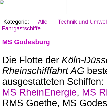
Kategorie:
Alle
Technik und Umwel
Fahrgastschiffe
MS Godesburg
Die Flotte der
Köln-Düss
Rheinschifffahrt AG
best
ausgestatteten Schiffen:
MS RheinEnergie
,
MS Rh
RMS Goethe, MS Godesb