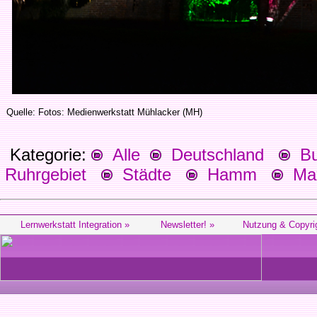
Quelle: Fotos: Medienwerkstatt Mühlacker (MH)
Kategorie:
Alle
Deutschland
Bu
Ruhrgebiet
Städte
Hamm
Max
Lernwerkstatt Integration »
Newsletter! »
Nutzung & Copyri