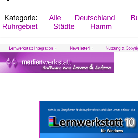
Kategorie:
Alle
Deutschland
Bu
Ruhrgebiet
Städte
Hamm
Lernwerkstatt Integration »
Newsletter! »
Nutzung & Copyri