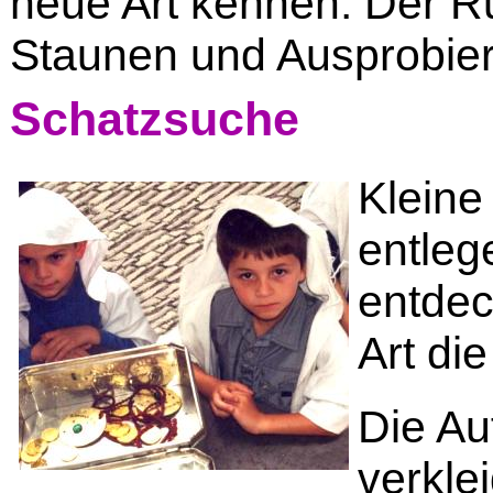
neue Art kennen. Der R
Staunen und Ausprobier
Schatzsuche
Kleine
entleg
entdec
Art di
Die Au
verkle