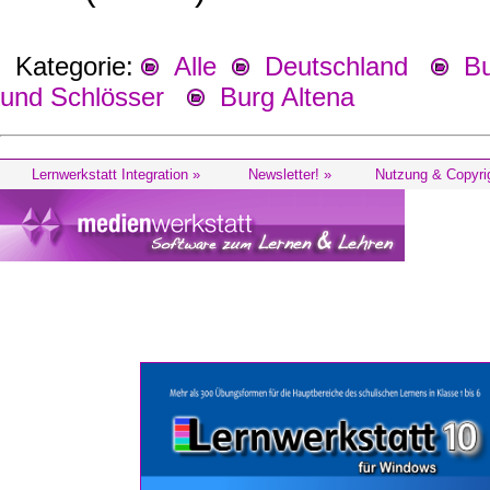
Kategorie:
Alle
Deutschland
Bu
und Schlösser
Burg Altena
Lernwerkstatt Integration »
Newsletter! »
Nutzung & Copyri