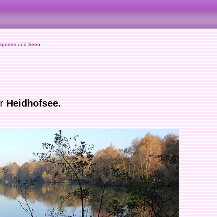
sperren und Seen
er
Heidhofsee.