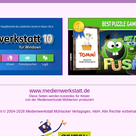
www.medienwerkstatt.de
Diese Seiten werden kostenlos für Kinder
von der Medienwerkstatt Mühlacker produziert
ht © 2004-2026
Medienwerkstatt Mühlacker Verlagsges. mbH. Alle Rechte vorbeha