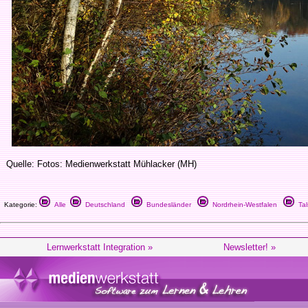
Quelle: Fotos: Medienwerkstatt Mühlacker (MH)
Kategorie:
Alle
Deutschland
Bundesländer
Nordrhein-Westfalen
Tal
Lernwerkstatt Integration »
Newsletter! »