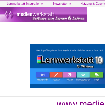
Lernwerkstatt Integration »
Newsletter! »
Nutzung & Copyri
www.medien