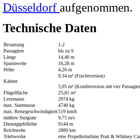
Düsseldorf
aufgenommen.
Technische Daten
Besatzung
1-2
Passagiere
bis zu 9
Länge
14,40 m
Spannweite
16,28 m
Höhe
4,26 m
9,34 m³ (Frachtversion)
Kabine
5,95 m³ (Kombiversion mit vier Passagie
Flügelfläche
25,81 m²
Leermasse
2974 kg
max. Startmasse
4740 kg
max. Reisegeschwindigkeit
519 km/h
mittlere Steigrate
9,75 m/s
Dienstgipfelhöhe
9144 m
Reichweite
2889 km
Triebwerke
eine Propellerturbine Pratt & Whitney 