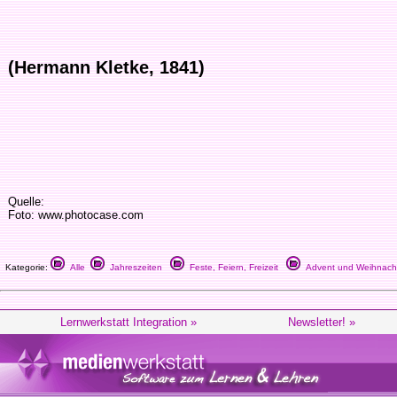
(Hermann Kletke, 1841)
Quelle:
Foto: www.photocase.com
Kategorie:
Alle
Jahreszeiten
Feste, Feiern, Freizeit
Advent und Weihnach
Lernwerkstatt Integration »
Newsletter! »