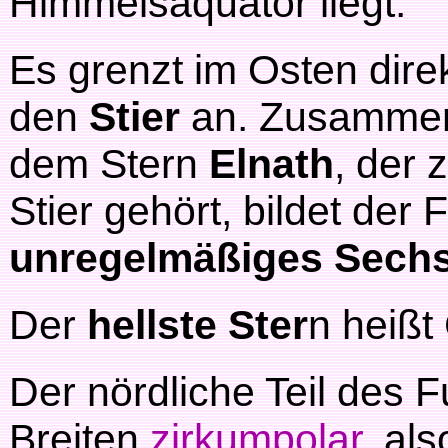
Himmelsäquator liegt.
Es grenzt im Osten dire
den
Stier
an. Zusammen
dem Stern
Elnath
, der 
Stier gehört, bildet der
unregelmäßiges Sech
Der
hellste Ster
n heißt
Der nördliche Teil des 
Breiten
zirkumpolar
, al