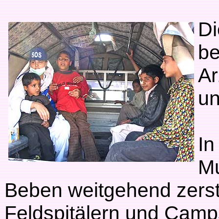
Di
be
Ar
un
In
Mu
Beben weitgehend zerstö
Feldspitälern und Camp