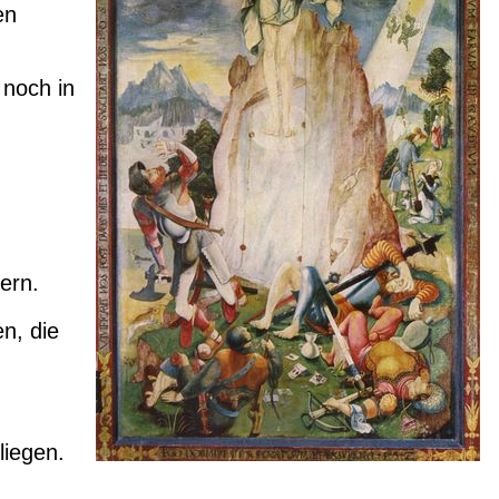
en
 noch in
ern.
n, die
liegen.