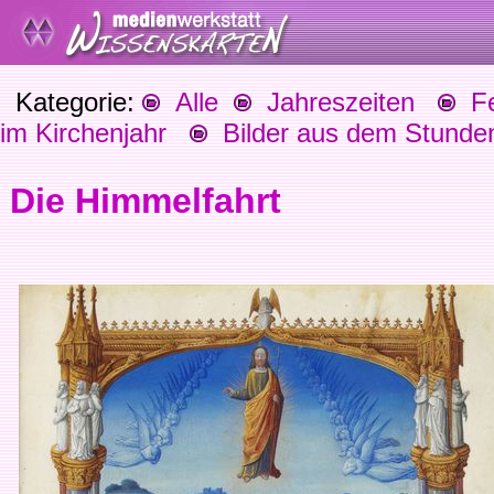
Kategorie:
Alle
Jahreszeiten
Fes
im Kirchenjahr
Bilder aus dem Stunden
Die Himmelfahrt