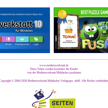
www.medienwerkstatt.de
Diese Seiten werden kostenlos für Kinder
von der Medienwerkstatt Mühlacker produziert
Copyright © 2004-2026
Medienwerkstatt Mühlacker Verlagsges. mbH. Alle Rechte vorbehalte