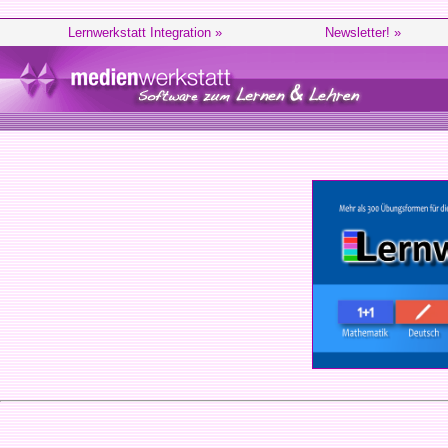
Lernwerkstatt Integration »
Newsletter! »