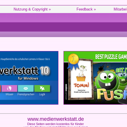
Nutzung & Copyright »
Feedback »
Mitarbei
www.medienwerkstatt.de
Diese Seiten werden kostenlos für Kinder