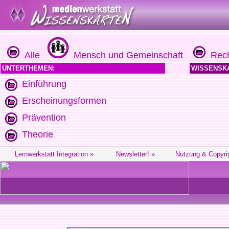
Alle
Mensch und Gemeinschaft
Rech
UNTERTHEMEN:
WISSENSK
Einführung
Erscheinungsformen
Prävention
Theorie
Lernwerkstatt Integration »
Newsletter! »
Nutzung & Copyri